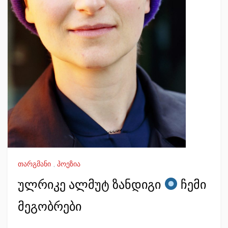
თარგმანი
,
პოეზია
ულრიკე ალმუტ ზანდიგი
ჩემი
მეგობრები