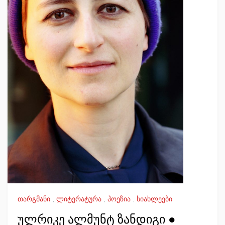
თარგმანი
,
ლიტერატურა
,
პოეზია
,
სიახლეები
ულრიკე ალმუნტ ზანდიგი ●