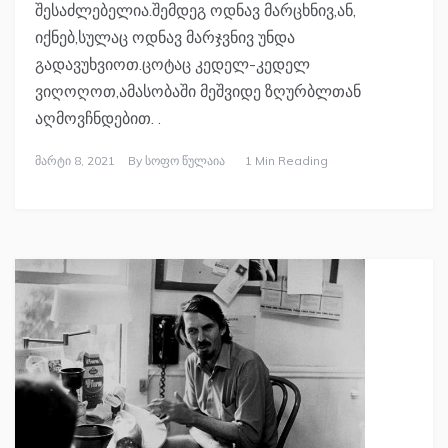
შესაძლებელია.შემდეგ ოდნავ მარცხნივ,ან,
იქნებ,სულაც ოდნავ მარჯვნივ უნდა
გადავუხვიოთ.ცოტაც კედელ-კედელ
ვიღოღოთ,ამასობაში მეშვიდე ზღურბლთან
აღმოვჩნდებით. .
Მარტი 8, 2021
By
Სოფო Წულაია
1 Min Reading