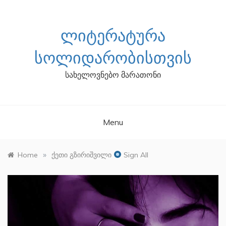
Skip
to
content
ᲚᲘᲢᲔᲠᲐᲢᲣᲠᲐ
ᲡᲝᲚᲘᲓᲐᲠᲝᲑᲘᲡᲗᲕᲘᲡ
სახელოვნებო მარათონი
Menu
»
Home
ქეთი გზირიშვილი
Sign All