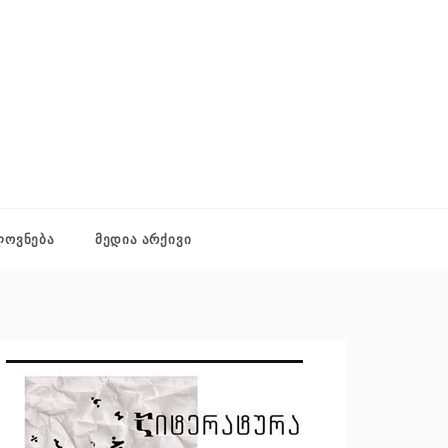
ᲚᲝᲕᲜᲔᲑᲐ
ᲛᲔᲓᲘᲐ ᲐᲠᲥᲘᲕᲘ