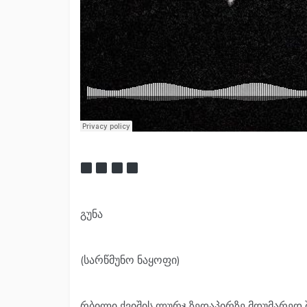
გუნა
(სარწმუნო ნაყოფი)
რბილი ქვიშის ლურჯ ზედაპირზე მდუმარედ