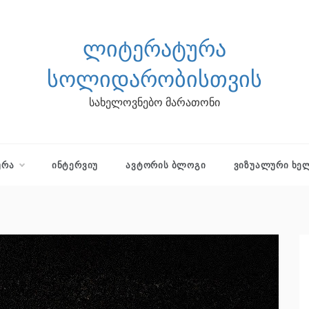
ᲚᲘᲢᲔᲠᲐᲢᲣᲠᲐ
ᲡᲝᲚᲘᲓᲐᲠᲝᲑᲘᲡᲗᲕᲘᲡ
სახელოვნებო მარათონი
ᲣᲠᲐ
ᲘᲜᲢᲔᲠᲕᲘᲣ
ᲐᲕᲢᲝᲠᲘᲡ ᲑᲚᲝᲒᲘ
ᲕᲘᲖᲣᲐᲚᲣᲠᲘ ᲮᲔ