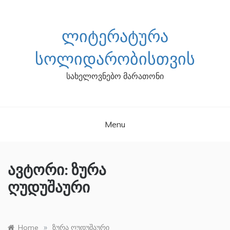
Skip
to
content
ᲚᲘᲢᲔᲠᲐᲢᲣᲠᲐ
ᲡᲝᲚᲘᲓᲐᲠᲝᲑᲘᲡᲗᲕᲘᲡ
სახელოვნებო მარათონი
Menu
ავტორი:
ზურა
ღუდუშაური
»
Home
ზურა ღუდუშაური