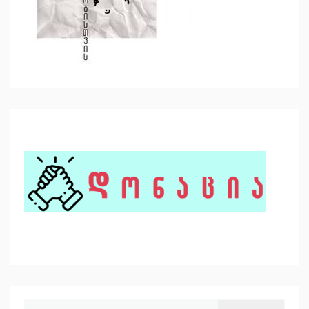
ძებნა: