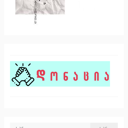
ძებნა: