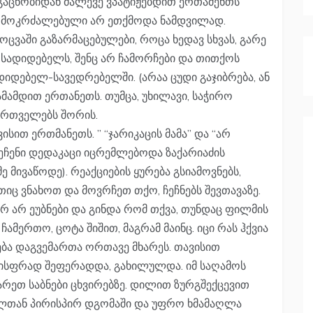
 გაცნობიდან მალევე ვპატიჟებდით ერთამენთს
ს მოკრძალებული არ ეთქმოდა ნამდვილად.
აში გაზარმაცებულები, როცა ხედავ სხვას, გარე
 სადიდებელს, შენც არ ჩამორჩები და თითქოს
იდებელ-სავედრებელში. (არაა ცუდი გაჯიბრება, ან
თამამდით ერთანეთს. თუმცა, უხილავი, საჭირო
ქართველებს შორის.
ით ერთმანეთს. ” “ჯარიკაცის მამა” და “არ
ჩენი დედაკაცი იცრემლებოდა ზაქარიაძის
მივაწოდე). რეაქციების ყურება გსიამოვნებს,
რთიც ვნახოთ და მოვრჩეთ თქო, ჩეჩნებს შევთავაზე.
რ არ ეუბნები და გინდა რომ თქვა, თუნდაც ფილმის
ა ჩამერთო, ცოტა შიშით, მაგრამ მაინც. იცი რას ჰქვია
ება დაგვემართა ორთავე მხარეს. თავისით
ნისფრად შეფერადდა, გახილულდა. იმ საღამოს
რეთ საბნები ცხვირებზე. დილით ზურგშექცევით
ელთან პირისპირ დგომაში და უფრო ხმამაღლა