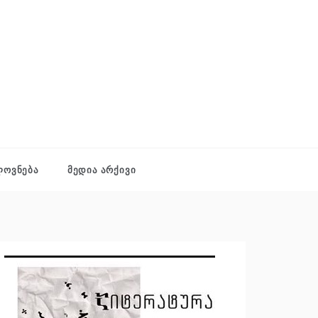
ᲚᲝᲕᲜᲔᲑᲐ
ᲛᲔᲓᲘᲐ ᲐᲠᲥᲘᲕᲘ