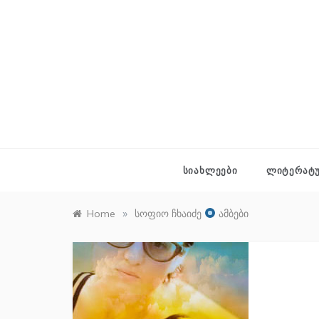
Skip
to
content
ᲡᲘᲐᲮᲚᲔᲔᲑᲘ
ᲚᲘᲢᲔᲠᲐᲢ
»
Home
სოფიო ჩხაიძე
ამბები