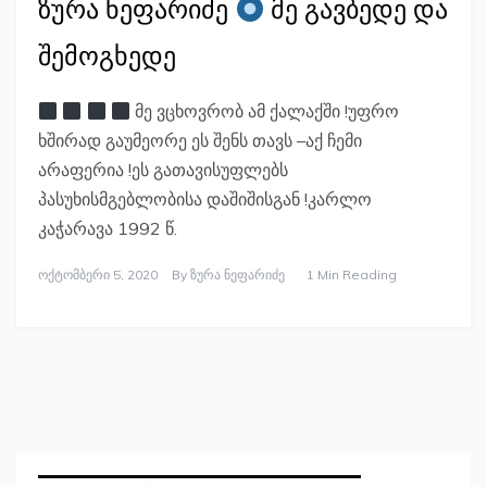
ზურა ნეფარიძე
მე გავბედე და
შემოგხედე
მე ვცხოვრობ ამ ქალაქში !უფრო
ხშირად გაუმეორე ეს შენს თავს –აქ ჩემი
არაფერია !ეს გათავისუფლებს
პასუხისმგებლობისა დაშიშისგან !კარლო
კაჭარავა 1992 წ.
Ოქტომბერი 5, 2020
By
Ზურა Ნეფარიძე
1 Min Reading