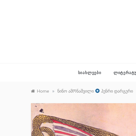
Skip
to
content
ᲡᲘᲐᲮᲚᲔᲔᲑᲘ
ᲚᲘᲢᲔᲠᲐᲢ
»
Home
ნინო ამᲝნაშვილი
ჰენრი დარგერი