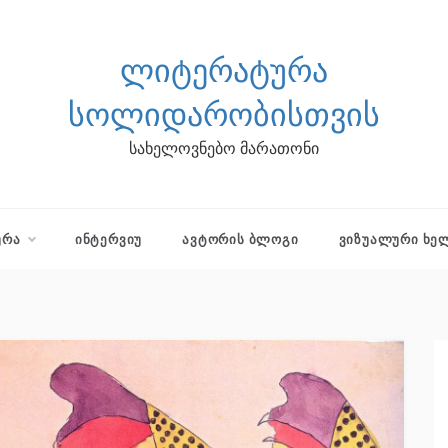
ᲚᲘᲢᲔᲠᲐᲢᲣᲠᲐ
ᲡᲝᲚᲘᲓᲐᲠᲝᲑᲘᲡᲗᲕᲘᲡ
სახელოვნებო მარათონი
ᲣᲠᲐ
ᲘᲜᲢᲔᲠᲕᲘᲣ
ᲐᲕᲢᲝᲠᲘᲡ ᲑᲚᲝᲒᲘ
ᲕᲘᲖᲣᲐᲚᲣᲠᲘ ᲮᲔ