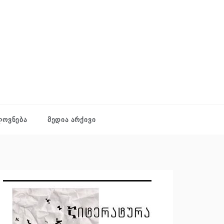
ᲚᲝᲕᲜᲔᲑᲐ
ᲛᲔᲓᲘᲐ ᲐᲠᲥᲘᲕᲘ