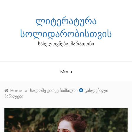
Skip
to
content
ᲚᲘᲢᲔᲠᲐᲢᲣᲠᲐ
ᲡᲝᲚᲘᲓᲐᲠᲝᲑᲘᲡᲗᲕᲘᲡ
სახელოვნებო მარათონი
Menu
»
Home
სალომე კირკე ჩიმჩიური
გახლეჩილი
ნაწილები